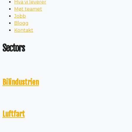
Hva vi leverer
Møt teamet
Jobb
Blogg
Kontakt
Sectors
Bilindustrien
Luftfart