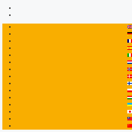
Hop
til
indhold