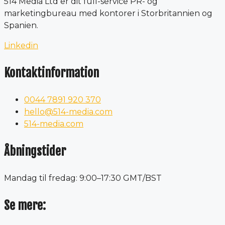
514 Media Ltd er dit full-service PR- og
marketingbureau med kontorer i Storbritannien og
Spanien.
Linkedin
Kontaktinformation
0044 7891 920 370
hello@514-media.com
514-media.com
Åbningstider
Mandag til fredag: 9:00–17:30 GMT/BST
Se mere: