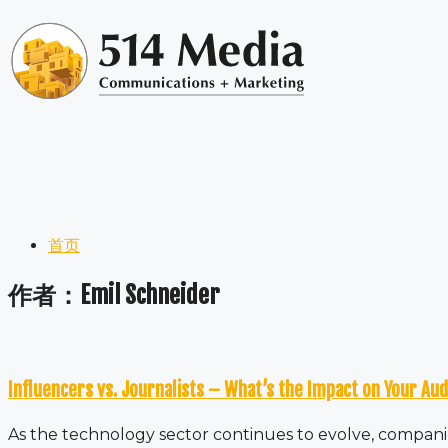
首页
作者：
Emil Schneider
Influencers vs. Journalists – What’s the Impact on Your Au
As the technology sector continues to evolve, compani