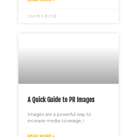
2021 年 5 月 31 日
A Quick Guide to PR Images
Images are a powerful way to
increase media coverage, i
READ MORE »