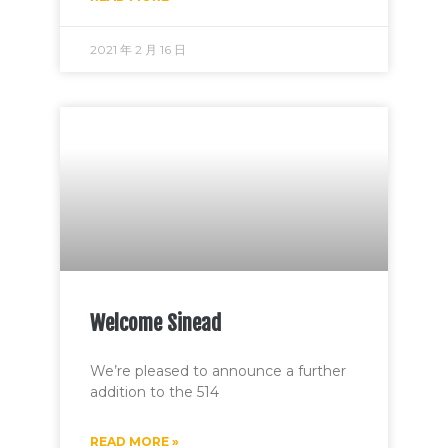
2021 年 2 月 16 日
Welcome Sinead
We’re pleased to announce a further
addition to the 514
READ MORE »