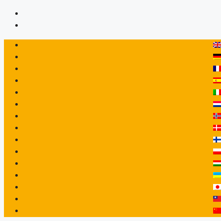
Przejdź
do
treści